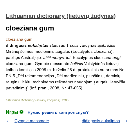
Lithuanian dictionary (lietuvių žodynas)
cloeziana gum
cloeziana gum
didingasis
eukaliptas
statusas
T
sritis
vardynas
apibrėžtis
Mirtinių šeimos medieninis augalas (Eucalyptus cloeziana),
paplitęs Australijoje.
atitikmenys
:
lot.
Eucalyptus cloeziana
angl.
cloeziana gum; Gympie messmate
šaltinis
Valstybinės lietuvių
kalbos komisijos 2008 m. birželio 25 d. protokolinis nutarimas Nr.
PN-5 „Dėl rekomendacijos „Dėl medieninių, pluoštinių, dervinių,
rauginių ir kitų techninėms reikmėms naudojamų augalų lietuviškų
pavadinimų“ (Inf. pran., 2008, Nr. 47-655)
Lithuanian dictionary (lietuvių žodynas)
.
2015
.
Игры ⚽
Нужно решить контрольную?
Gympie messmate
didingasis eukaliptas