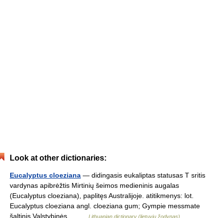
Look at other dictionaries:
Eucalyptus cloeziana
— didingasis eukaliptas statusas T sritis
vardynas apibrėžtis Mirtinių šeimos medieninis augalas
(Eucalyptus cloeziana), paplitęs Australijoje. atitikmenys: lot.
Eucalyptus cloeziana angl. cloeziana gum; Gympie messmate
šaltinis Valstybinės… …
Lithuanian dictionary (lietuvių žodynas)