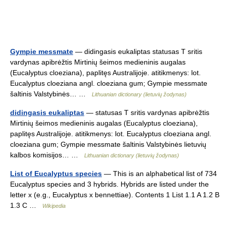
Gympie messmate
— didingasis eukaliptas statusas T sritis
vardynas apibrėžtis Mirtinių šeimos medieninis augalas
(Eucalyptus cloeziana), paplitęs Australijoje. atitikmenys: lot.
Eucalyptus cloeziana angl. cloeziana gum; Gympie messmate
šaltinis Valstybinės… …
Lithuanian dictionary (lietuvių žodynas)
didingasis eukaliptas
— statusas T sritis vardynas apibrėžtis
Mirtinių šeimos medieninis augalas (Eucalyptus cloeziana),
paplitęs Australijoje. atitikmenys: lot. Eucalyptus cloeziana angl.
cloeziana gum; Gympie messmate šaltinis Valstybinės lietuvių
kalbos komisijos… …
Lithuanian dictionary (lietuvių žodynas)
List of Eucalyptus species
— This is an alphabetical list of 734
Eucalyptus species and 3 hybrids. Hybrids are listed under the
letter x (e.g., Eucalyptus x bennettiae). Contents 1 List 1.1 A 1.2 B
1.3 C …
Wikipedia