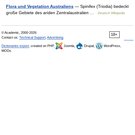
Flora und Vegetation Australiens
— Spinifex (Triodia) bedeckt
große Gebiete des ariden Zentralaustralien …
Deutsch Wikipedia
© Academic, 2000-2026
18+
Contact us:
Technical Support
,
Advertising
Dictionaries export
, created on PHP,
Joomla,
Drupal,
WordPress,
MODx.